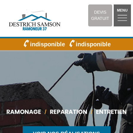
MENU
DEVIS
GRATUIT
indisponible
indisponible