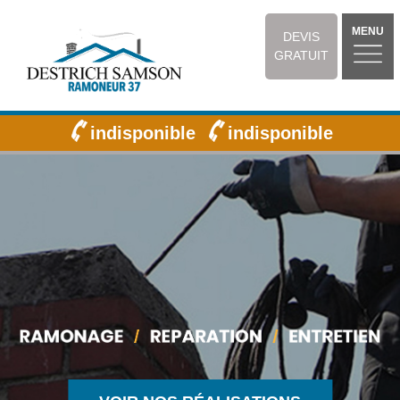
MENU
DEVIS
GRATUIT
indisponible
indisponible