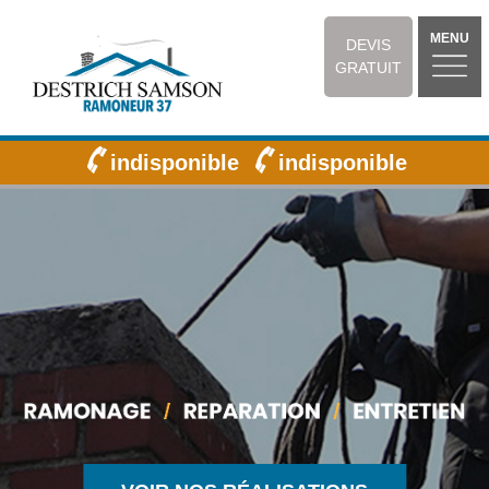
MENU
DEVIS
GRATUIT
indisponible
indisponible