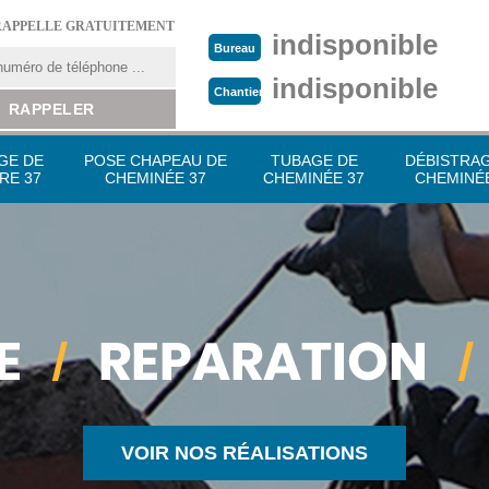
RAPPELLE GRATUITEMENT
indisponible
Bureau
indisponible
Chantier
GE DE
POSE CHAPEAU DE
TUBAGE DE
DÉBISTRA
RE 37
CHEMINÉE 37
CHEMINÉE 37
CHEMINÉE
VOIR NOS RÉALISATIONS