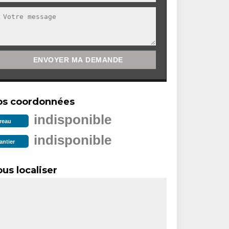
os coordonnées
indisponible
reau
indisponible
antier
us localiser