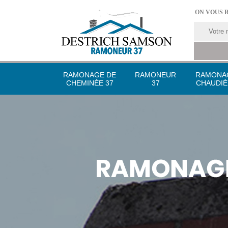
ON VOUS 
RAMONAGE DE
RAMONEUR
RAMONA
CHEMINÉE 37
37
CHAUDIÈ