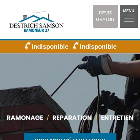
MENU
DEVIS
GRATUIT
indisponible
indisponible