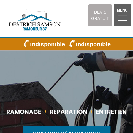
MENU
DEVIS
GRATUIT
indisponible
indisponible