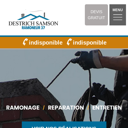
MENU
DEVIS
GRATUIT
indisponible
indisponible