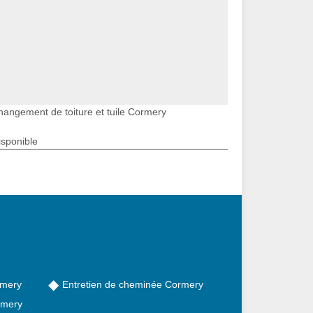
hangement de toiture et tuile Cormery
isponible
rmery
Entretien de cheminée Cormery
rmery