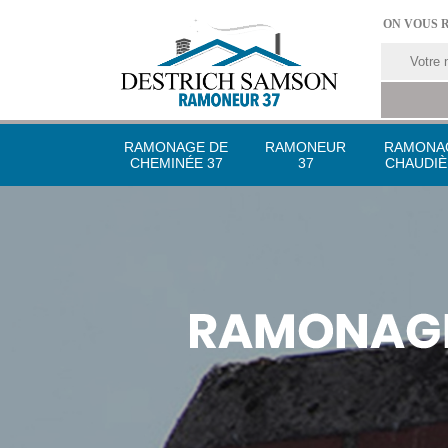
ON VOUS 
RAMONAGE DE
RAMONEUR
RAMONA
CHEMINÉE 37
37
CHAUDIÈ