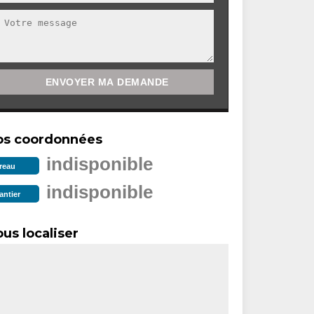
os coordonnées
indisponible
reau
indisponible
antier
us localiser