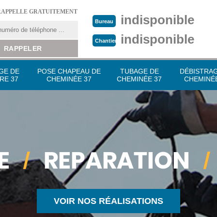
RAPPELLE GRATUITEMENT
indisponible
Bureau
indisponible
Chantier
GE DE
POSE CHAPEAU DE
TUBAGE DE
DÉBISTRA
RE 37
CHEMINÉE 37
CHEMINÉE 37
CHEMINÉE
VOIR NOS RÉALISATIONS