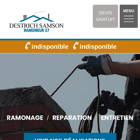
MENU
DEVIS
GRATUIT
indisponible
indisponible