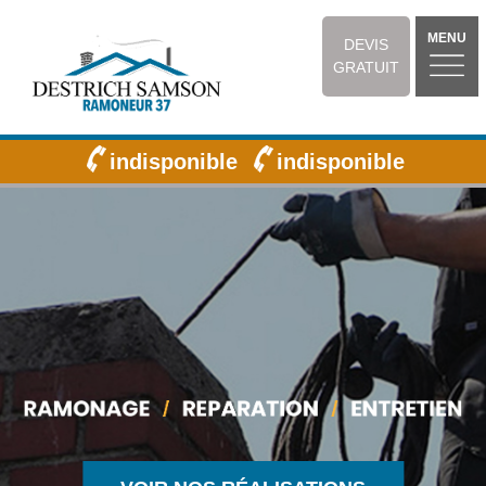
MENU
DEVIS
GRATUIT
indisponible
indisponible