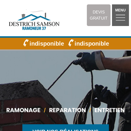
MENU
DEVIS
GRATUIT
indisponible
indisponible