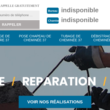
RAPPELLE GRATUITEMENT
indisponible
Bureau
indisponible
Chantier
GE DE
POSE CHAPEAU DE
TUBAGE DE
DÉBISTRA
RE 37
CHEMINÉE 37
CHEMINÉE 37
CHEMINÉE
VOIR NOS RÉALISATIONS