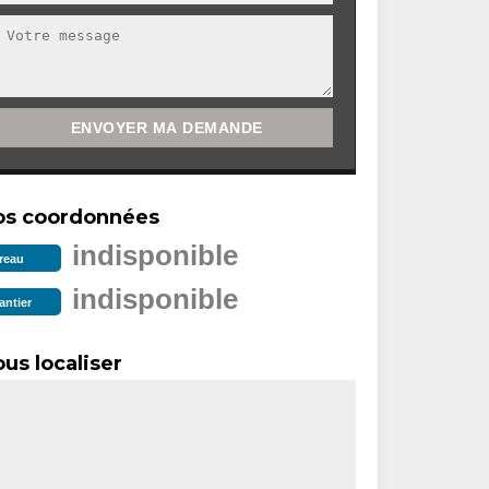
os coordonnées
indisponible
reau
indisponible
antier
us localiser