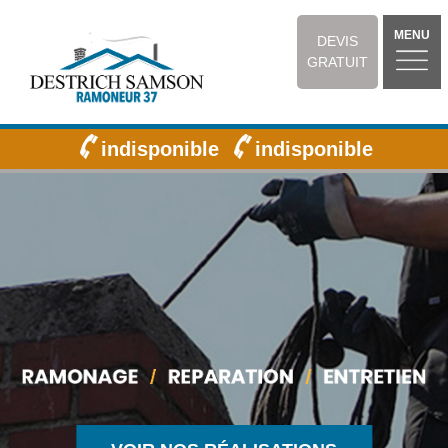
MENU
DEVIS
GRATUIT
indisponible
indisponible