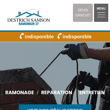
MENU
DEVIS
GRATUIT
indisponible
indisponible