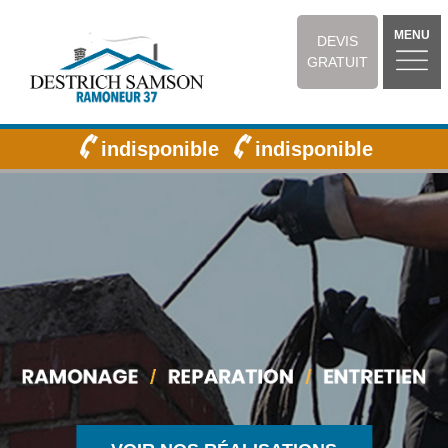
MENU
DEVIS
GRATUIT
indisponible
indisponible