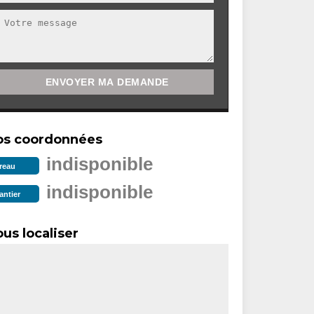
os coordonnées
indisponible
reau
indisponible
antier
us localiser