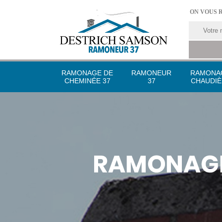
ON VOUS 
RAMONAGE DE
RAMONEUR
RAMONA
CHEMINÉE 37
37
CHAUDIÈ