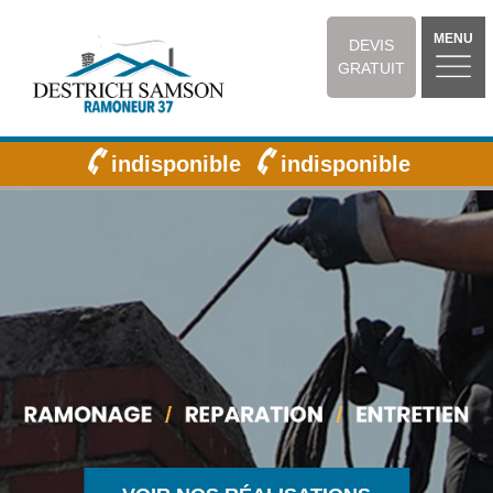
MENU
DEVIS
GRATUIT
indisponible
indisponible