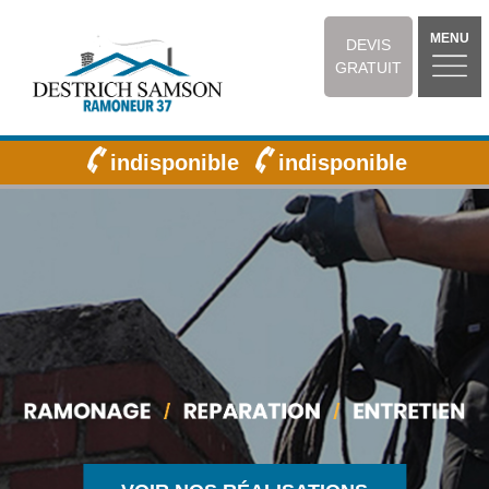
MENU
DEVIS
GRATUIT
indisponible
indisponible