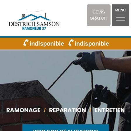
MENU
DEVIS
GRATUIT
indisponible
indisponible