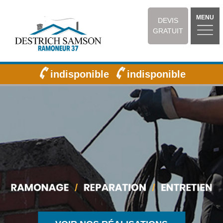
MENU
DEVIS
GRATUIT
indisponible
indisponible