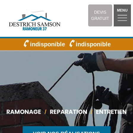
MENU
DEVIS
GRATUIT
indisponible
indisponible