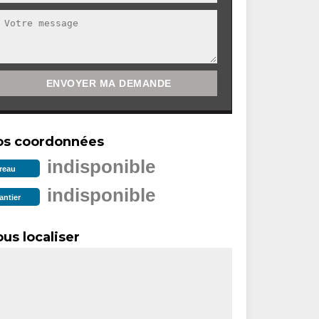
os coordonnées
indisponible
reau
indisponible
antier
us localiser