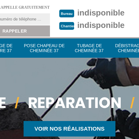
RAPPELLE GRATUITEMENT
indisponible
Bureau
indisponible
Chantier
GE DE
POSE CHAPEAU DE
TUBAGE DE
DÉBISTRA
RE 37
CHEMINÉE 37
CHEMINÉE 37
CHEMINÉE
VOIR NOS RÉALISATIONS