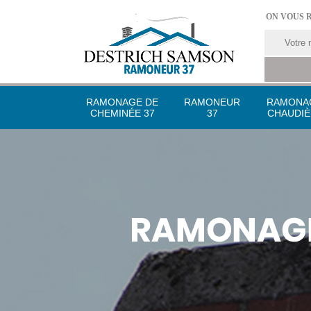
ON VOUS 
RAMONAGE DE
RAMONEUR
RAMONA
CHEMINÉE 37
37
CHAUDIÈ