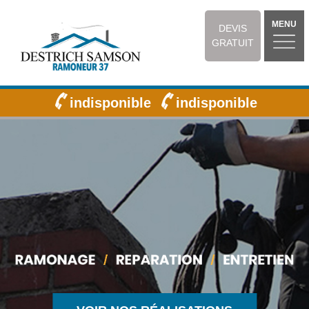
MENU
DEVIS
GRATUIT
indisponible
indisponible