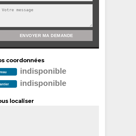
os coordonnées
indisponible
reau
indisponible
antier
us localiser