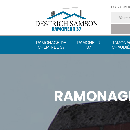
ON VOUS 
RAMONAGE DE
RAMONEUR
RAMONA
CHEMINÉE 37
37
CHAUDIÈ