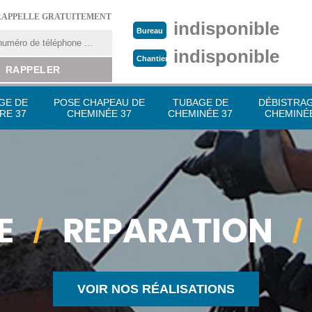
RAPPELLE GRATUITEMENT
indisponible
Bureau
indisponible
Chantier
GE DE
POSE CHAPEAU DE
TUBAGE DE
DÉBISTRA
RE 37
CHEMINÉE 37
CHEMINÉE 37
CHEMINÉE
VOIR NOS RÉALISATIONS