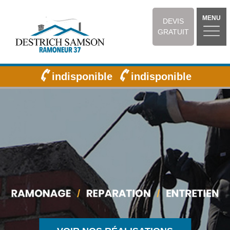
MENU
DEVIS
GRATUIT
indisponible
indisponible