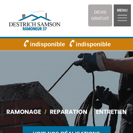
MENU
DEVIS
GRATUIT
indisponible
indisponible