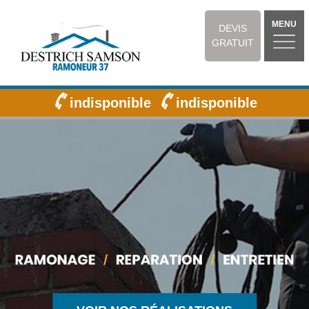
MENU
DEVIS
GRATUIT
indisponible
indisponible