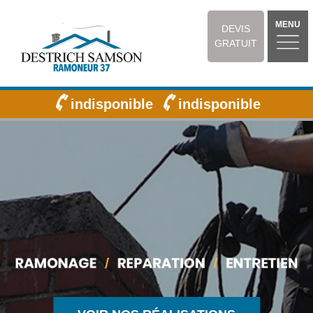
MENU
DEVIS
GRATUIT
indisponible
indisponible