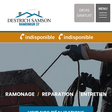
MENU
DEVIS
GRATUIT
indisponible
indisponible