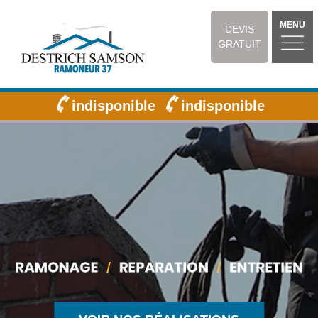
MENU
DEVIS
GRATUIT
indisponible
indisponible