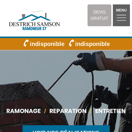
MENU
DEVIS
GRATUIT
indisponible
indisponible