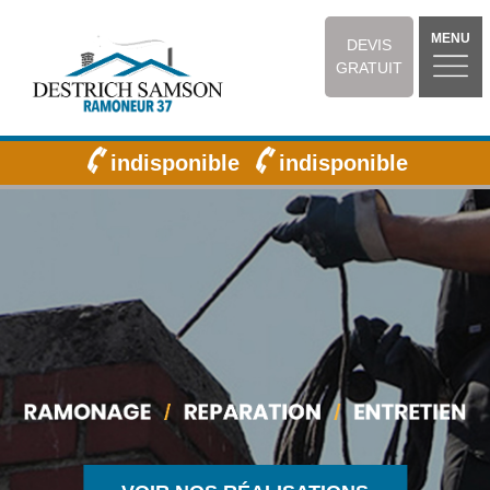
MENU
DEVIS
GRATUIT
indisponible
indisponible