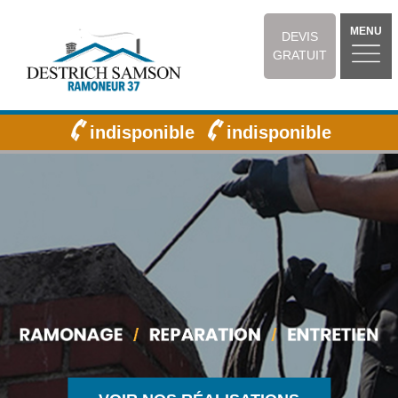
MENU
DEVIS
GRATUIT
indisponible
indisponible