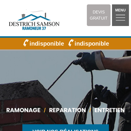
MENU
DEVIS
GRATUIT
indisponible
indisponible