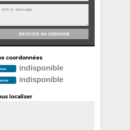
os coordonnées
indisponible
reau
indisponible
antier
us localiser