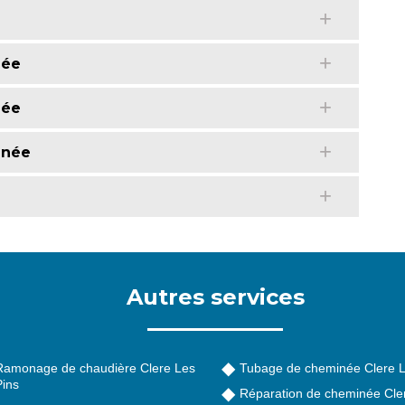
née
née
inée
Autres services
Ramonage de chaudière Clere Les
Tubage de cheminée Clere L
Pins
Réparation de cheminée Cle