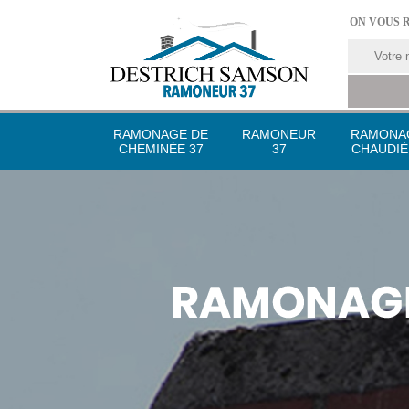
ON VOUS 
RAMONAGE DE
RAMONEUR
RAMONA
CHEMINÉE 37
37
CHAUDIÈ