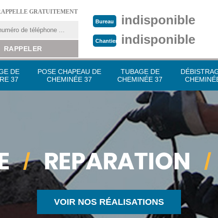
RAPPELLE GRATUITEMENT
indisponible
Bureau
indisponible
Chantier
GE DE
POSE CHAPEAU DE
TUBAGE DE
DÉBISTRA
RE 37
CHEMINÉE 37
CHEMINÉE 37
CHEMINÉE
VOIR NOS RÉALISATIONS