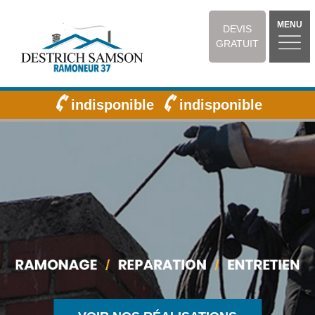
MENU
DEVIS
GRATUIT
indisponible
indisponible