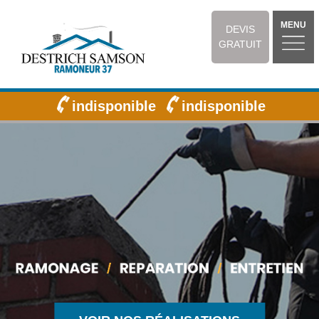
MENU
DEVIS
GRATUIT
indisponible
indisponible