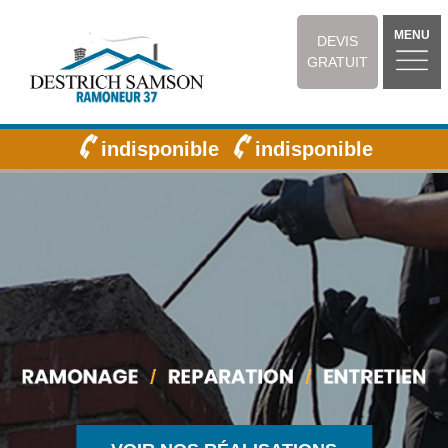
MENU
DEVIS
GRATUIT
indisponible
indisponible