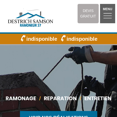
MENU
DEVIS
GRATUIT
indisponible
indisponible