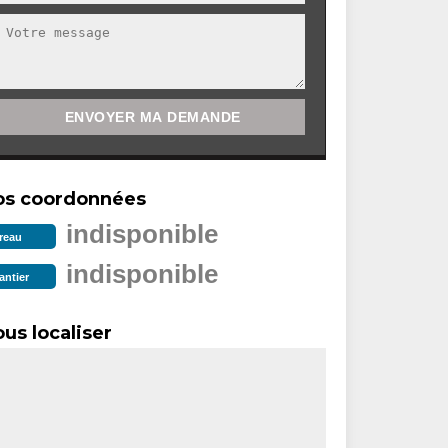
os coordonnées
indisponible
reau
indisponible
antier
us localiser