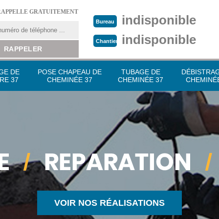
RAPPELLE GRATUITEMENT
indisponible
Bureau
indisponible
Chantier
GE DE
POSE CHAPEAU DE
TUBAGE DE
DÉBISTRA
RE 37
CHEMINÉE 37
CHEMINÉE 37
CHEMINÉE
VOIR NOS RÉALISATIONS