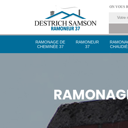
ON VOUS 
RAMONAGE DE
RAMONEUR
RAMONA
CHEMINÉE 37
37
CHAUDIÈ