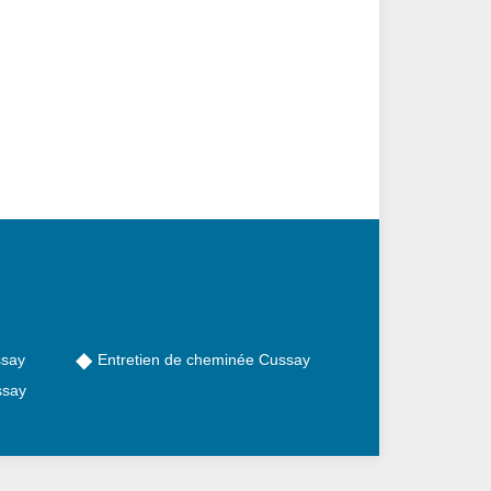
ssay
Entretien de cheminée Cussay
ssay