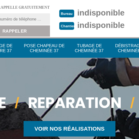
RAPPELLE GRATUITEMENT
indisponible
Bureau
indisponible
Chantier
GE DE
POSE CHAPEAU DE
TUBAGE DE
DÉBISTRA
RE 37
CHEMINÉE 37
CHEMINÉE 37
CHEMINÉE
VOIR NOS RÉALISATIONS