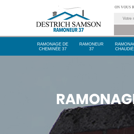
ON VOUS 
RAMONAGE DE
RAMONEUR
RAMONA
CHEMINÉE 37
37
CHAUDIÈ