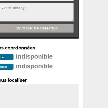
os coordonnées
indisponible
reau
indisponible
antier
us localiser