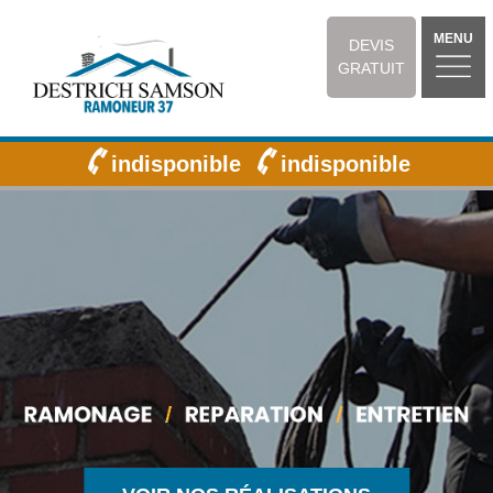
MENU
DEVIS
GRATUIT
indisponible
indisponible