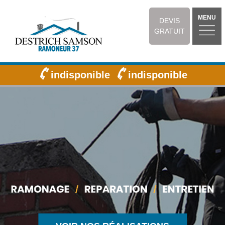
MENU
DEVIS
GRATUIT
indisponible
indisponible