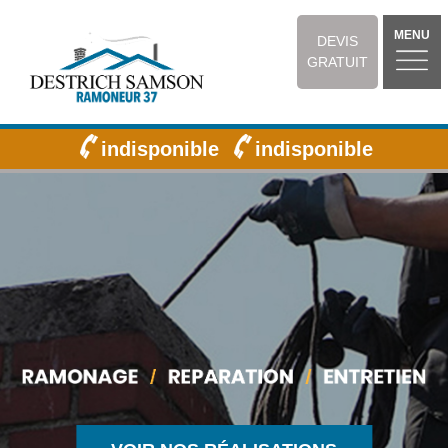
MENU
DEVIS
GRATUIT
indisponible
indisponible