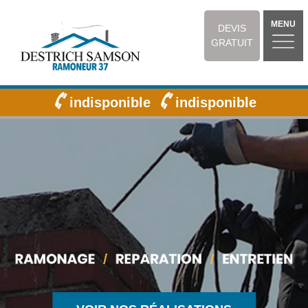
MENU
DEVIS
GRATUIT
indisponible
indisponible