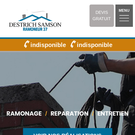
MENU
DEVIS
GRATUIT
indisponible
indisponible