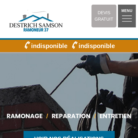
MENU
DEVIS
GRATUIT
indisponible
indisponible