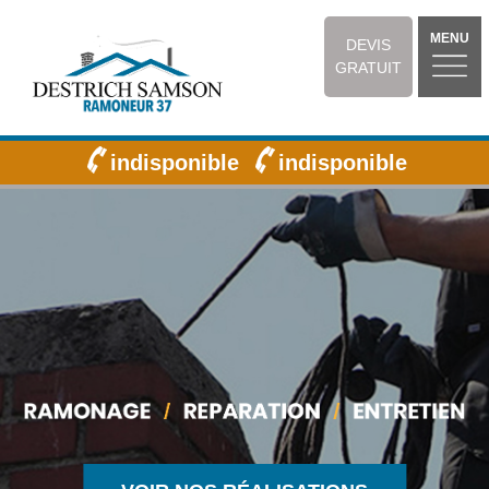
MENU
DEVIS
GRATUIT
indisponible
indisponible