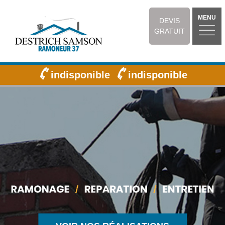
MENU
DEVIS
GRATUIT
indisponible
indisponible