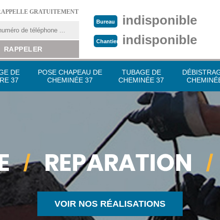
RAPPELLE GRATUITEMENT
indisponible
Bureau
indisponible
Chantier
GE DE
POSE CHAPEAU DE
TUBAGE DE
DÉBISTRA
RE 37
CHEMINÉE 37
CHEMINÉE 37
CHEMINÉE
VOIR NOS RÉALISATIONS