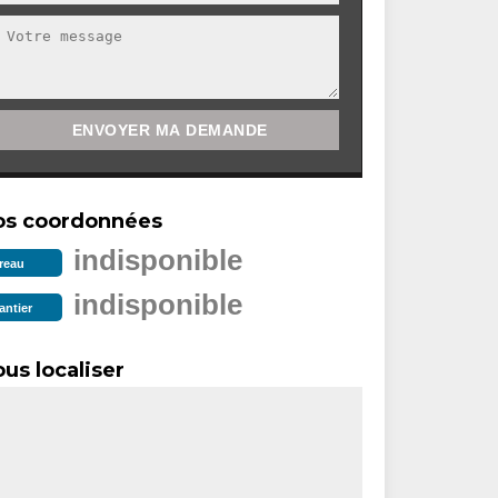
os coordonnées
indisponible
reau
indisponible
antier
us localiser