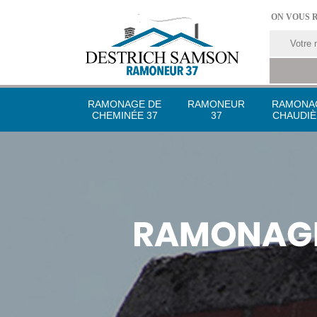
ON VOUS 
RAMONAGE DE
RAMONEUR
RAMONA
CHEMINÉE 37
37
CHAUDIÈ